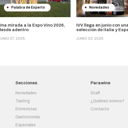
Palabra de Experto
Novedades
Una mirada a la Expo Vino 2026,
IVV llega en junio con un
desde adentro
selección de Italia y Es
JUNIO 07, 2026
JUNIO 03, 2026
Secciones
Parawine
Novedades
Staff
Tasting
¿Quiénes somos?
Entrevistas
Contacto
Gastronomía
Especiales