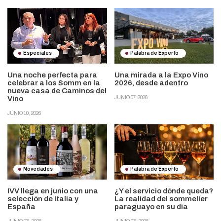
Especiales
Palabra de Experto
Una noche perfecta para
Una mirada a la Expo Vino
celebrar a los Somm en la
2026, desde adentro
nueva casa de Caminos del
Vino
JUNIO 07, 2026
JUNIO 10, 2026
Novedades
Palabra de Experto
IVV llega en junio con una
¿Y el servicio dónde queda?
selección de Italia y
La realidad del sommelier
España
paraguayo en su día