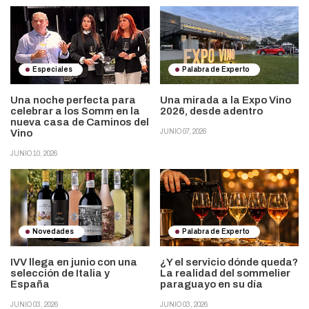
Especiales
Palabra de Experto
Una noche perfecta para
Una mirada a la Expo Vino
celebrar a los Somm en la
2026, desde adentro
nueva casa de Caminos del
Vino
JUNIO 07, 2026
JUNIO 10, 2026
Novedades
Palabra de Experto
IVV llega en junio con una
¿Y el servicio dónde queda?
selección de Italia y
La realidad del sommelier
España
paraguayo en su día
JUNIO 03, 2026
JUNIO 03, 2026