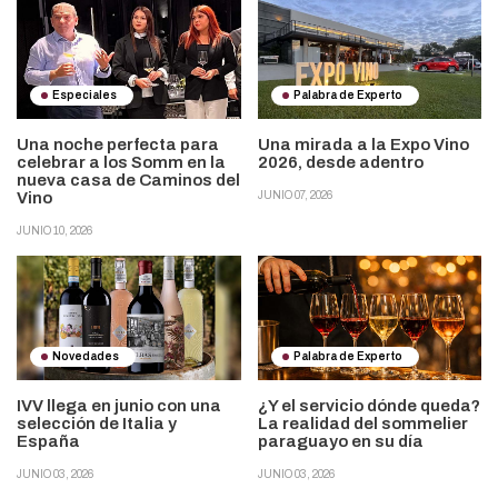
Especiales
Palabra de Experto
Una noche perfecta para
Una mirada a la Expo Vino
celebrar a los Somm en la
2026, desde adentro
nueva casa de Caminos del
Vino
JUNIO 07, 2026
JUNIO 10, 2026
Novedades
Palabra de Experto
IVV llega en junio con una
¿Y el servicio dónde queda?
selección de Italia y
La realidad del sommelier
España
paraguayo en su día
JUNIO 03, 2026
JUNIO 03, 2026