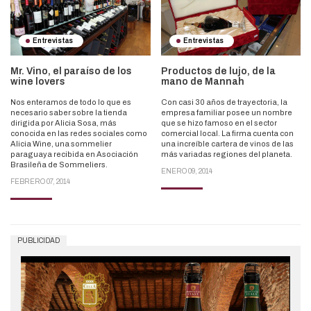
Entrevistas
Entrevistas
Mr. Vino, el paraíso de los
Productos de lujo, de la
wine lovers
mano de Mannah
Nos enteramos de todo lo que es
Con casi 30 años de trayectoria, la
necesario saber sobre la tienda
empresa familiar posee un nombre
dirigida por Alicia Sosa, más
que se hizo famoso en el sector
conocida en las redes sociales como
comercial local. La firma cuenta con
Alicia Wine, una sommelier
una increíble cartera de vinos de las
paraguaya recibida en Asociación
más variadas regiones del planeta.
Brasileña de Sommeliers.
ENERO 09, 2014
FEBRERO 07, 2014
PUBLICIDAD