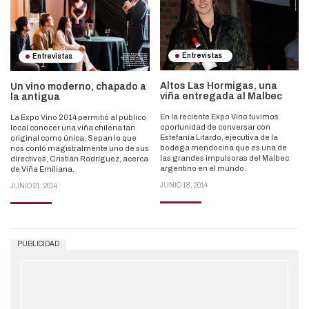
Entrevistas
Entrevistas
Altos Las Hormigas, una
Un vino moderno, chapado a
viña entregada al Malbec
la antigua
En la reciente Expo Vino tuvimos
La Expo Vino 2014 permitió al público
oportunidad de conversar con
local conocer una viña chilena tan
Estefanía Litardo, ejecutiva de la
original como única. Sepan lo que
bodega mendocina que es una de
nos contó magistralmente uno de sus
las grandes impulsoras del Malbec
directivos, Cristián Rodríguez, acerca
argentino en el mundo.
de Viña Emiliana.
JUNIO 18, 2014
JUNIO 21, 2014
PUBLICIDAD