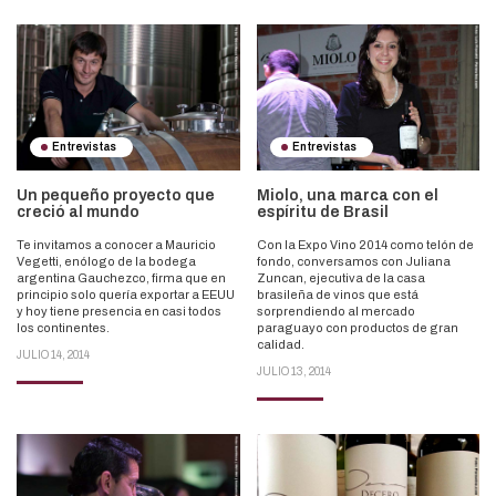
Entrevistas
Entrevistas
Un pequeño proyecto que
Miolo, una marca con el
creció al mundo
espíritu de Brasil
Te invitamos a conocer a Mauricio
Con la Expo Vino 2014 como telón de
Vegetti, enólogo de la bodega
fondo, conversamos con Juliana
argentina Gauchezco, firma que en
Zuncan, ejecutiva de la casa
principio solo quería exportar a EEUU
brasileña de vinos que está
y hoy tiene presencia en casi todos
sorprendiendo al mercado
los continentes.
paraguayo con productos de gran
calidad.
JULIO 14, 2014
JULIO 13, 2014