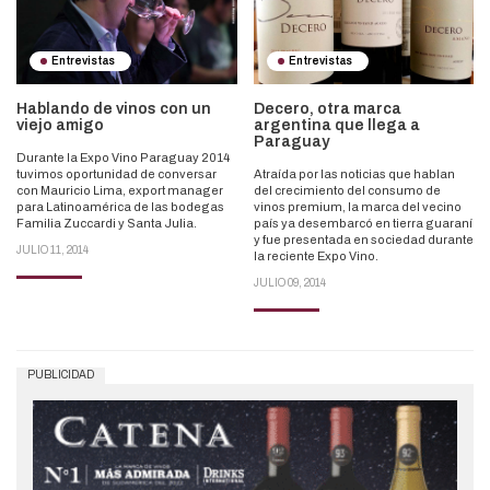
Entrevistas
Entrevistas
Hablando de vinos con un
Decero, otra marca
viejo amigo
argentina que llega a
Paraguay
Durante la Expo Vino Paraguay 2014
tuvimos oportunidad de conversar
Atraída por las noticias que hablan
con Mauricio Lima, export manager
del crecimiento del consumo de
para Latinoamérica de las bodegas
vinos premium, la marca del vecino
Familia Zuccardi y Santa Julia.
país ya desembarcó en tierra guaraní
y fue presentada en sociedad durante
JULIO 11, 2014
la reciente Expo Vino.
JULIO 09, 2014
PUBLICIDAD