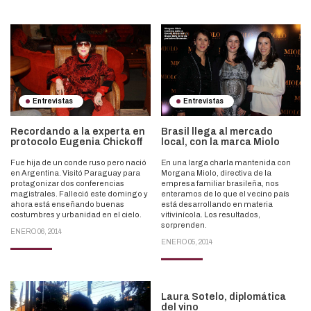
Entrevistas
Entrevistas
Recordando a la experta en
Brasil llega al mercado
protocolo Eugenia Chickoff
local, con la marca Miolo
Fue hija de un conde ruso pero nació
En una larga charla mantenida con
en Argentina. Visitó Paraguay para
Morgana Miolo, directiva de la
protagonizar dos conferencias
empresa familiar brasileña, nos
magistrales. Falleció este domingo y
enteramos de lo que el vecino país
ahora está enseñando buenas
está desarrollando en materia
costumbres y urbanidad en el cielo.
vitivinícola. Los resultados,
sorprenden.
ENERO 06, 2014
ENERO 05, 2014
Laura Sotelo, diplomática
del vino