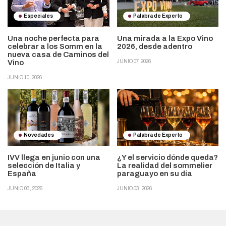
Especiales
Palabra de Experto
Una noche perfecta para
Una mirada a la Expo Vino
celebrar a los Somm en la
2026, desde adentro
nueva casa de Caminos del
Vino
JUNIO 07, 2026
JUNIO 10, 2026
Novedades
Palabra de Experto
IVV llega en junio con una
¿Y el servicio dónde queda?
selección de Italia y
La realidad del sommelier
España
paraguayo en su día
JUNIO 03, 2026
JUNIO 03, 2026