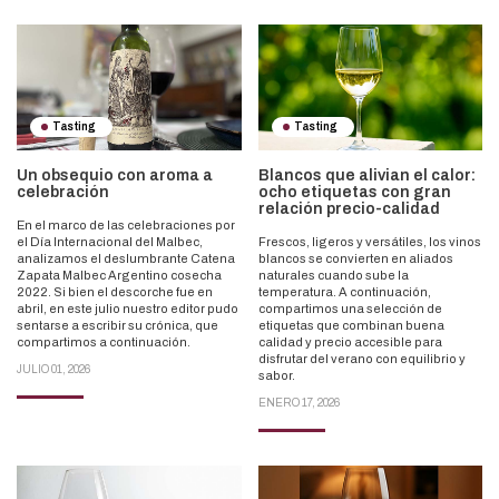
Tasting
Tasting
Un obsequio con aroma a
Blancos que alivian el calor:
celebración
ocho etiquetas con gran
relación precio-calidad
En el marco de las celebraciones por
el Día Internacional del Malbec,
Frescos, ligeros y versátiles, los vinos
analizamos el deslumbrante Catena
blancos se convierten en aliados
Zapata Malbec Argentino cosecha
naturales cuando sube la
2022. Si bien el descorche fue en
temperatura. A continuación,
abril, en este julio nuestro editor pudo
compartimos una selección de
sentarse a escribir su crónica, que
etiquetas que combinan buena
compartimos a continuación.
calidad y precio accesible para
disfrutar del verano con equilibrio y
JULIO 01, 2026
sabor.
ENERO 17, 2026