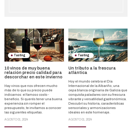
Tasting
Tasting
10 vinos de muy buena
Un tributo a la frescura
relación precio calidad para
atlántica
descorchar en este invierno
Hoy el mundo celebra el Día
Hay vinos que nos ofrecen mucho
Internacional de la Albariño, una
más de lo que su precio puede
cepa blanca originaria de Galicia que
indicarnos: el famoso costo -
conquista paladares con su frescura
beneficio. Si querés tener una buena
vibrante y versatilidad gastronómica.
experiencia sin romper el
Descubrí su historia, características
presupuesto, te invitamos a conocer
sensoriales y armonizaciones
las siguientes etiquetas.
ideales en este homenaje.
AGOSTO 01, 2024
AGOSTO 01, 2024