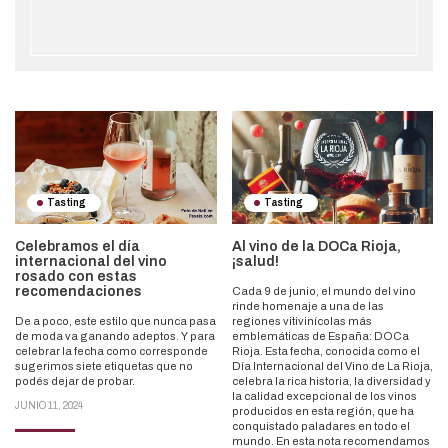
Tasting
Tasting
Celebramos el día
Al vino de la DOCa Rioja,
internacional del vino
¡salud!
rosado con estas
recomendaciones
Cada 9 de junio, el mundo del vino
rinde homenaje a una de las
De a poco, este estilo que nunca pasa
regiones vitivinícolas más
de moda va ganando adeptos. Y para
emblemáticas de España: DOCa
celebrar la fecha como corresponde
Rioja. Esta fecha, conocida como el
sugerimos siete etiquetas que no
Día Internacional del Vino de La Rioja,
podés dejar de probar.
celebra la rica historia, la diversidad y
la calidad excepcional de los vinos
JUNIO 11, 2024
producidos en esta región, que ha
conquistado paladares en todo el
mundo. En esta nota recomendamos