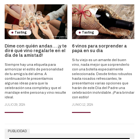
Tasting
Tasting
Dime con quién andas… ¡y te
6 vinos para sorprender a
diré qué vino regalarle en el
papá en su día
día de la amistad!
Si tu viejo es un amante del buen
Siempre hay una etiqueta para
vino, nada mejor que sorprenderlo
armonizar el estilo de personalidad
con una botella especialmente
de tu amigo/a del alma. A
seleccionada. Desde tintos robustos
continuación te presentamos
hasta rosados refrescantes, te
algunas ideas para que la
presentamos varias opciones que
celebración sea completa y que el
harán de este Día del Padre una
maridaje entre persona y vino resulte
celebración inolvidable. ¡Para brindar
ideal.
con estilo!
JULIO 29, 2024
JUNIO 12, 2024
PUBLICIDAD