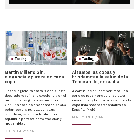
Tasting
Tasting
Martin Miller’s Gin,
Alzamos las copas y
elegancia y pureza en cada
brindamos a la salud de la
copa
Tempranillo, en su día
Desde Inglaterra hasta Islandia, este
A continuación, compartimos una
destilado redefine la excelencia en el
serie de recomendaciones para
mundo de las ginebras premium.
descorchar y brindar a la salud de la
Con una destilación separada de sus
cepa tinta más representativa de
botánicos y la pureza del agua
España. ¡Y olé!
islandesa, esta bebida ofrece un
NOVIEMBRE 11, 2024
equilibrio perfecto entre tradición y
modernidad.
DICIEMBRE 27, 2024