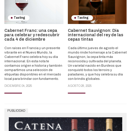
Tasting
Tasting
Cabernet Franc: una cepa
Cabernet Sauvignon: Día
para celebrar y redescubrir
internacional del rey de las
cada 4 de diciembre
cepas tintas
Con raíces en Francia y un presente
Cada último jueves de agosto el
vibrante en el Nuevo Mundo, la
mundo rinde homenaje a la Cabernet
Cabernet Franc celebra hoy su día
Sauvignon, la cepa tinta más
internacional. En esta nota te
reconocida y cultivada del planeta.
contamos origen e historia y también
Un varietal nacido en Burdeos que
compartimos una selección de
conquistó todos los terroirs y
etiquetas disponibles en el mercado
paladares, y que hoy celebra su día
local para brindar con fundamento.
con brindis globales.
DICIEMBRE 04, 2025
AGOSTO 28, 2025
PUBLICIDAD