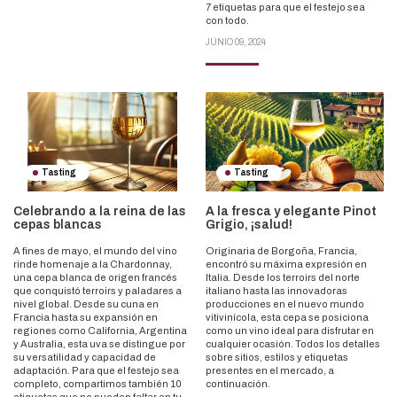
7 etiquetas para que el festejo sea
con todo.
JUNIO 09, 2024
Tasting
Tasting
Celebrando a la reina de las
A la fresca y elegante Pinot
cepas blancas
Grigio, ¡salud!
A fines de mayo, el mundo del vino
Originaria de Borgoña, Francia,
rinde homenaje a la Chardonnay,
encontró su máxima expresión en
una cepa blanca de origen francés
Italia. Desde los terroirs del norte
que conquistó terroirs y paladares a
italiano hasta las innovadoras
nivel global. Desde su cuna en
producciones en el nuevo mundo
Francia hasta su expansión en
vitivinícola, esta cepa se posiciona
regiones como California, Argentina
como un vino ideal para disfrutar en
y Australia, esta uva se distingue por
cualquier ocasión. Todos los detalles
su versatilidad y capacidad de
sobre sitios, estilos y etiquetas
adaptación. Para que el festejo sea
presentes en el mercado, a
completo, compartimos también 10
continuación.