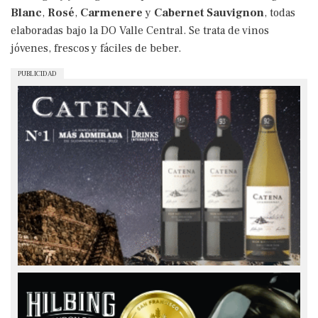
Blanc
,
Rosé
,
Carmenere
y
Cabernet Sauvignon
, todas
elaboradas bajo la DO Valle Central. Se trata de vinos
jóvenes, frescos y fáciles de beber.
PUBLICIDAD