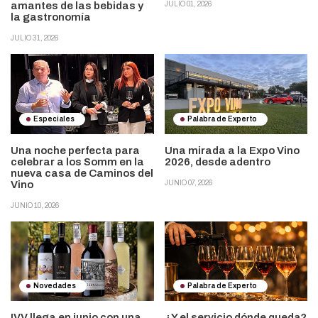
amantes de las bebidas y
JULIO 01, 2026
la gastronomía
JULIO 31, 2026
Especiales
Palabra de Experto
Una noche perfecta para
Una mirada a la Expo Vino
celebrar a los Somm en la
2026, desde adentro
nueva casa de Caminos del
Vino
JUNIO 07, 2026
JUNIO 10, 2026
Novedades
Palabra de Experto
IVV llega en junio con una
¿Y el servicio dónde queda?